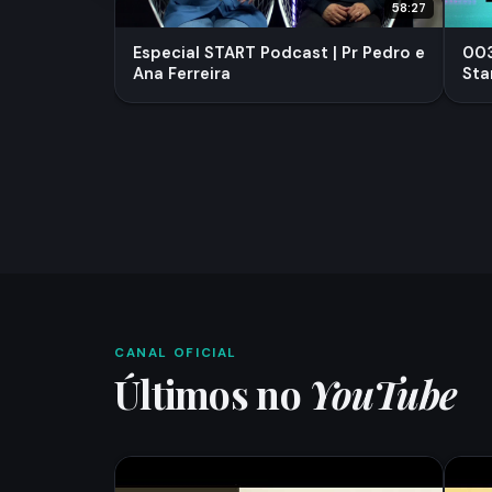
58:27
Especial START Podcast | Pr Pedro e
003
Ana Ferreira
Sta
CANAL OFICIAL
Últimos no
YouTube