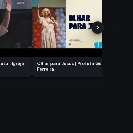
O 
Sta
Ep
to | Igreja
Olhar para Jesus | Profeta Gena
Ferreira