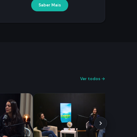
Saber Mais
Ver todos →
cc
Ri