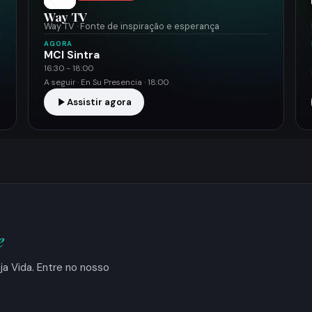
Way TV
Way TV · Fonte de inspiração e esperança
AGORA
MCI Sintra
16:30 - 18:00
A seguir · En Su Presencia · 18:00
Assistir agora
e
ja Vida. Entre no nosso