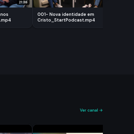
21:36
15:54
 nos
001- Nova identidade em
t.mp4
Cristo_StartPodcast.mp4
Ver canal →