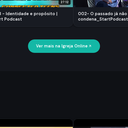
27:12
 - Identidade e propósito |
002- O passado já não
rt Podcast
condena_StartPodcas
Ver mais na Igreja Online