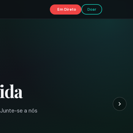
Em Direto
Doar
ida
. Junte-se a nós