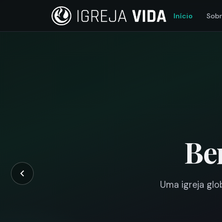
Início
Sob
Be
Uma igreja glob